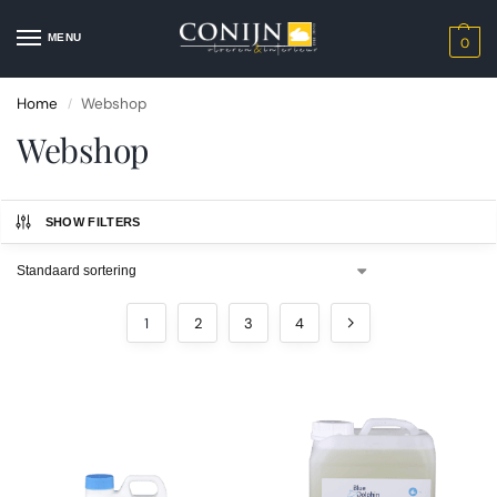
MENU
0
Home
Webshop
/
Webshop
SHOW FILTERS
1
2
3
4