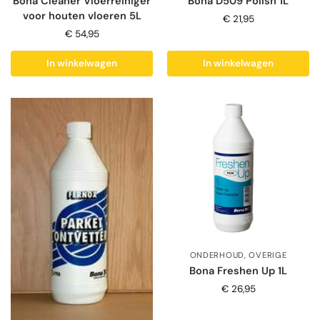
Bona Cleaner Vloerreiniger
Bona D509 Polish 1L
voor houten vloeren 5L
€
21,95
€
54,95
In winkelwagen
In winkelwagen
ONDERHOUD
,
OVERIGE
Bona Freshen Up 1L
€
26,95