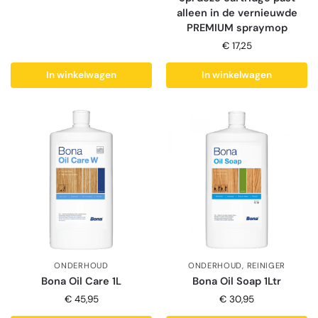
alleen in de vernieuwde
PREMIUM spraymop
€
17,25
In winkelwagen
In winkelwagen
ONDERHOUD
ONDERHOUD
,
REINIGER
Bona Oil Care 1L
Bona Oil Soap 1Ltr
€
45,95
€
30,95