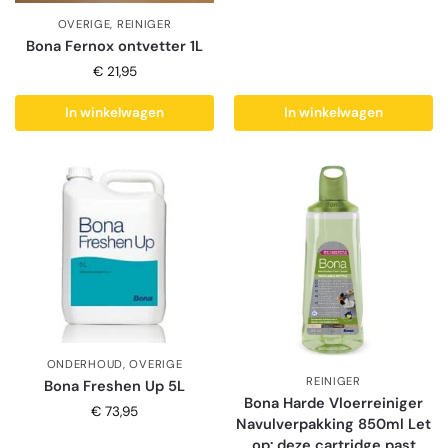
OVERIGE
,
REINIGER
Bona Fernox ontvetter 1L
€
21,95
In winkelwagen
In winkelwagen
ONDERHOUD
,
OVERIGE
REINIGER
Bona Freshen Up 5L
Bona Harde Vloerreiniger
€
73,95
Navulverpakking 850ml Let
op: deze cartridge past